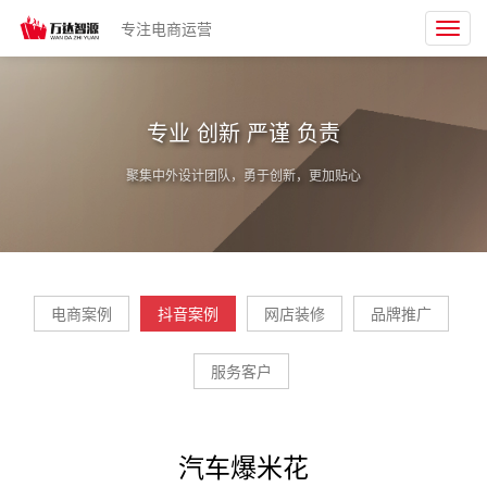
专注电商运营
Toggl
navig
专业 创新 严谨 负责
聚集中外设计团队，勇于创新，更加贴心
电商案例
抖音案例
网店装修
品牌推广
服务客户
汽车爆米花