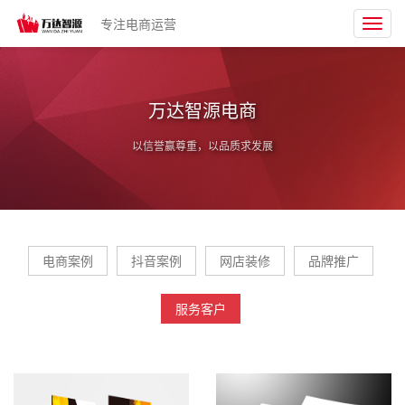
专注电商运营
Toggl
navig
万达智源电商
以信誉赢尊重，以品质求发展
电商案例
抖音案例
网店装修
品牌推广
服务客户