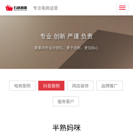
专注电商运营
Toggl
navig
专业 创新 严谨 负责
聚集中外设计团队，勇于创新，更加贴心
电商案例
抖音案例
网店装修
品牌推广
服务客户
半熟妈咪